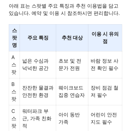
아래 표는 스팟별 주요 특징과 추천 이용법을 담고
있습니다. 예약 및 이용 시 참조하시면 편리합니다.
스
이용 시 유의
팟
주요 특징
추천 대상
점
명
A
넓은 수심과
초보 및 전
바람 정보 사
스
넉넉한 공간
문가 전원
전 확인 필수
팟
B
잔잔한 물결과
웨이크보드
장비 점검 철
스
안전한 환경
집중 연습자
저 필수
팟
C
워터파크 부
아이 동반
어린이 안전
스
근, 가족 친화
가족
지도 필수
팟
적