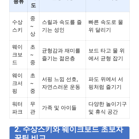
종류
도
중
수상
스릴과 속도를 즐
빠른 속도로 물
~
스키
기는 성인
위 달리기
상
웨이
초
균형감과 재미를
보드 타고 물 위
크보
~
즐기는 젊은층
에서 균형 잡기
드
중
웨이
초
서핑 느낌 선호,
파도 위에서 서
크서
~
자연스러운 운동
핑처럼 즐기기
핑
중
워터
무
다양한 놀이기구
가족 및 아이들
파크
관
및 휴식 공간
2. 수상스키와 웨이크보드 초보자
꿀팁 비교