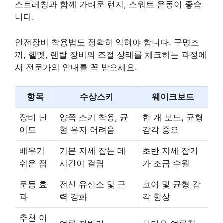
스트레칭과 함께 가벼운 런지, 스쿼트 운동이 좋습
니다.
안전장비 착용법도 정확히 익혀야 합니다. 구명조
끼, 헬멧, 렌탈 장비의 조절 상태를 체크하는 과정에
서 전문가의 안내를 꼭 받으세요.
항목
수상스키
웨이크보드
장비 난
양쪽 스키 착용, 균
한 개 보드, 균형
이도
형 유지 어려움
감각 중요
배우기
기본 자세 잡는 데
초반 자세 잡기
쉬운 점
시간이 걸림
가 조금 수월
운동 효
전신 유산소 및 근
코어 및 균형 감
과
력 강화
각 향상
추천 이