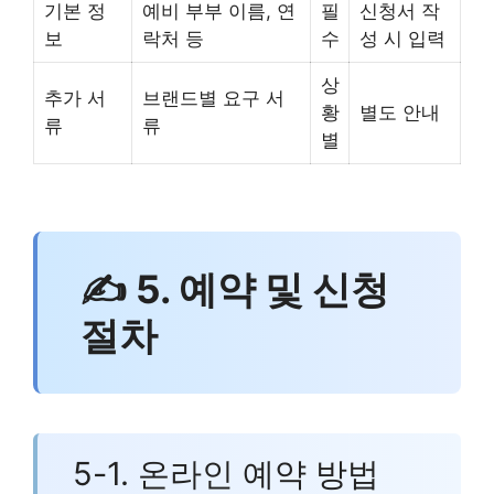
기본 정
예비 부부 이름, 연
필
신청서 작
보
락처 등
수
성 시 입력
상
추가 서
브랜드별 요구 서
황
별도 안내
류
류
별
✍ 5. 예약 및 신청
절차
5-1. 온라인 예약 방법