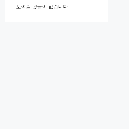
보여줄 댓글이 없습니다.