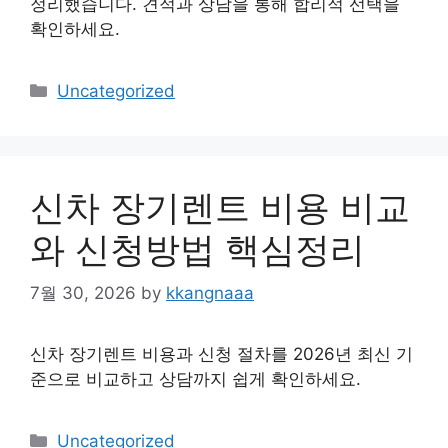
정리했습니다. 견적과 상담을 통해 합리적 선택을
확인하세요.
Categories
Uncategorized
신차 장기렌트 비용 비교
와 신청방법 핵심정리
7월 30, 2026
by
kkangnaaa
신차 장기렌트 비용과 신청 절차를 2026년 최신 기
준으로 비교하고 상담까지 쉽게 확인하세요.
Categories
Uncategorized