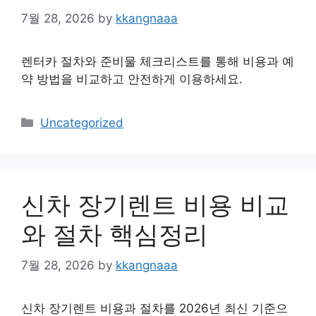
7월 28, 2026
by
kkangnaaa
렌터카 절차와 준비물 체크리스트를 통해 비용과 예
약 방법을 비교하고 안전하게 이용하세요.
Categories
Uncategorized
신차 장기렌트 비용 비교
와 절차 핵심정리
7월 28, 2026
by
kkangnaaa
신차 장기렌트 비용과 절차를 2026년 최신 기준으