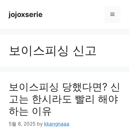
Skip
to
jojoxserie
Menu
content
보이스피싱 신고
보이스피싱 당했다면? 신
고는 한시라도 빨리 해야
하는 이유
5월 8, 2025
by
kkangnaaa