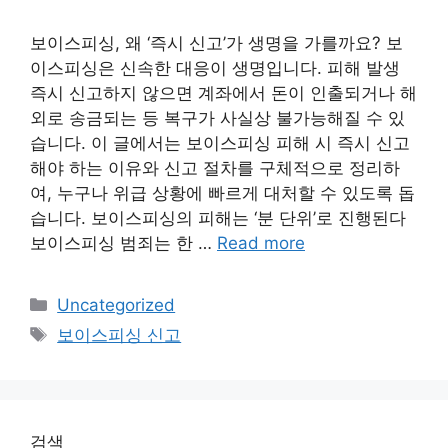
보이스피싱, 왜 ‘즉시 신고’가 생명을 가를까요? 보
이스피싱은 신속한 대응이 생명입니다. 피해 발생
즉시 신고하지 않으면 계좌에서 돈이 인출되거나 해
외로 송금되는 등 복구가 사실상 불가능해질 수 있
습니다. 이 글에서는 보이스피싱 피해 시 즉시 신고
해야 하는 이유와 신고 절차를 구체적으로 정리하
여, 누구나 위급 상황에 빠르게 대처할 수 있도록 돕
습니다. 보이스피싱의 피해는 ‘분 단위’로 진행된다
보이스피싱 범죄는 한 …
Read more
Categories
Uncategorized
Tags
보이스피싱 신고
검색