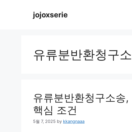
Skip
to
jojoxserie
content
유류분반환청구소
유류분반환청구소송, 
핵심 조건
5월 7, 2025
by
kkangnaaa