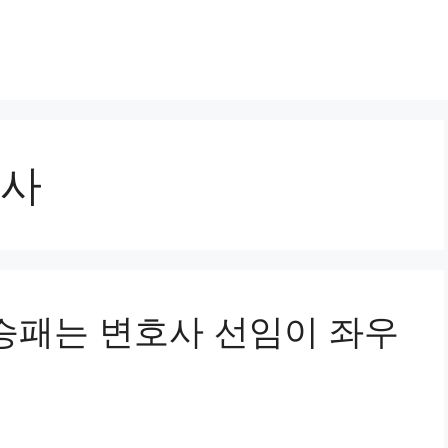
사
 승패는 변호사 선임이 좌우