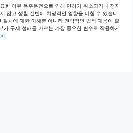
필요한 이유 음주운전으로 인해 면허가 취소되거나 정지
지 않고 생활 전반에 치명적인 영향을 미칠 수 있습니
련 절차에 대한 이해뿐 아니라 전략적인 법적 대응이 필
부가 구제 성패를 가르는 가장 중요한 변수로 작용하게
ore