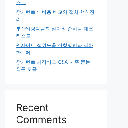
스트
장기렌트카 비용 비교와 절차 핵심정
리
부산웨딩박람회 절차와 준비물 체크
리스트
웹사이트 상위노출 신청방법과 절차
한눈에
장기렌트 가격비교 Q&A 자주 묻는
질문 모음
Recent
Comments